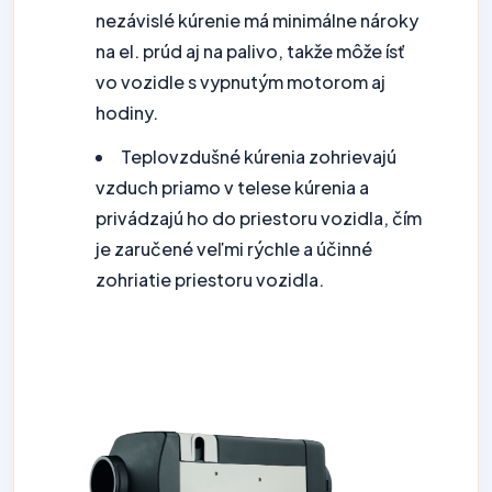
nezávislé kúrenie má minimálne nároky
na el. prúd aj na palivo, takže môže ísť
vo vozidle s vypnutým motorom aj
hodiny.
Teplovzdušné kúrenia zohrievajú
vzduch priamo v telese kúrenia a
privádzajú ho do priestoru vozidla, čím
je zaručené veľmi rýchle a účinné
zohriatie priestoru vozidla.