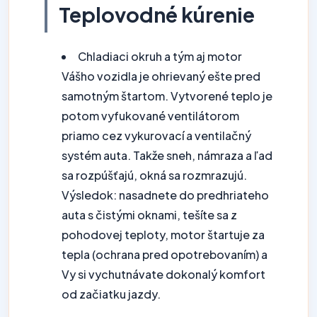
Teplovodné kúrenie
Chladiaci okruh a tým aj motor
Vášho vozidla je ohrievaný ešte pred
samotným štartom. Vytvorené teplo je
potom vyfukované ventilátorom
priamo cez vykurovací a ventilačný
systém auta. Takže sneh, námraza a ľad
sa rozpúšťajú, okná sa rozmrazujú.
Výsledok: nasadnete do predhriateho
auta s čistými oknami, tešíte sa z
pohodovej teploty, motor štartuje za
tepla (ochrana pred opotrebovaním) a
Vy si vychutnávate dokonalý komfort
od začiatku jazdy.