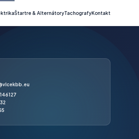
ktrika
Štartre & Alternátory
Tachografy
Kontakt
@vlcekbb.eu
146127
032
55