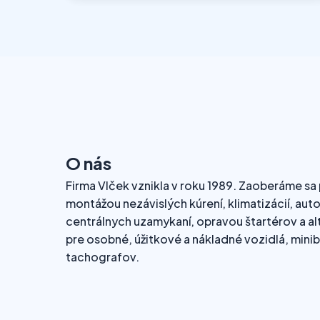
O nás
Firma Vlček vznikla v roku 1989. Zaoberáme sa
montážou nezávislých kúrení, klimatizácií, aut
centrálnych uzamykaní, opravou štartérov a alt
pre osobné, úžitkové a nákladné vozidlá, mini
tachografov.