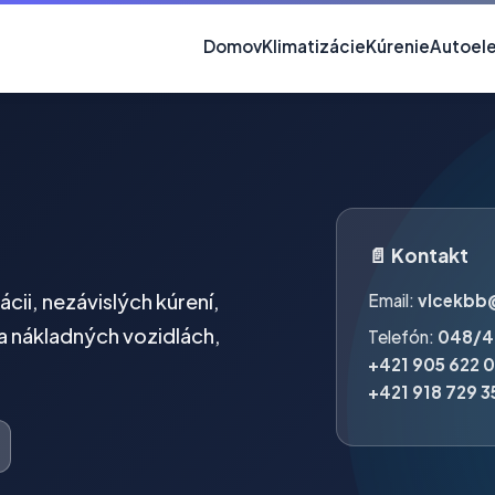
Domov
Klimatizácie
Kúrenie
Autoele
📄 Kontakt
ácii, nezávislých kúrení,
Email:
vlcekbb
a nákladných vozidlách,
Telefón:
048/4
+421 905 622 
+421 918 729 3