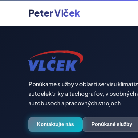
Peter Vlček
Ponúkame služby v oblasti servisu klimatiz
autoelektriky a tachografov, v osobných 
autobusoch a pracovných strojoch.
Kontaktujte nás
Ponúkané služby